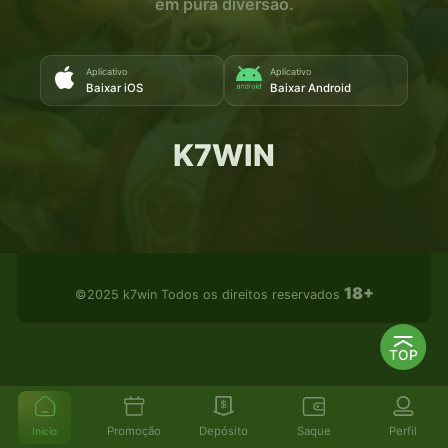
em pura diversão.
Aplicativo
Aplicativo
Baixar iOS
Baixar Android
K7WIN
18+
©2025 k7win Todos os direitos reservados
TOP
Promoção
Depósito
Saque
Perfil
Inicio