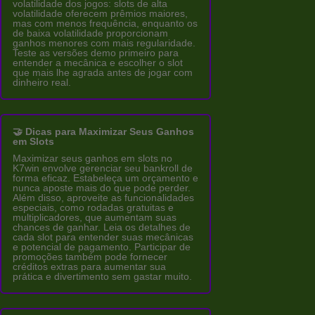
volatilidade dos jogos: slots de alta
volatilidade oferecem prêmios maiores,
mas com menos frequência, enquanto os
de baixa volatilidade proporcionam
ganhos menores com mais regularidade.
Teste as versões demo primeiro para
entender a mecânica e escolher o slot
que mais lhe agrada antes de jogar com
dinheiro real.
🤝 Dicas para Maximizar Seus Ganhos
em Slots
Maximizar seus ganhos em slots no
K7win envolve gerenciar seu bankroll de
forma eficaz. Estabeleça um orçamento e
nunca aposte mais do que pode perder.
Além disso, aproveite as funcionalidades
especiais, como rodadas gratuitas e
multiplicadores, que aumentam suas
chances de ganhar. Leia os detalhes de
cada slot para entender suas mecânicas
e potencial de pagamento. Participar de
promoções também pode fornecer
créditos extras para aumentar sua
prática e divertimento sem gastar muito.