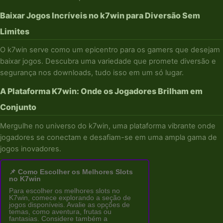
Baixar Jogos Incríveis no k7win para Diversão Sem
Limites
O k7win serve como um epicentro para os gamers que desejam
baixar jogos. Descubra uma variedade que promete diversão e
segurança nos downloads, tudo isso em um só lugar.
A Plataforma K7win: Onde os Jogadores Brilham em
Conjunto
Mergulhe no universo do k7win, uma plataforma vibrante onde
jogadores se conectam e desafiam-se em uma ampla gama de
jogos inovadores.
📌 Como Escolher os Melhores Slots
no K7win
Para escolher os melhores slots no
K7win, comece explorando a seção de
jogos disponíveis. Avalie as opções de
temas, como aventura, frutas ou
fantasias. Considere também a